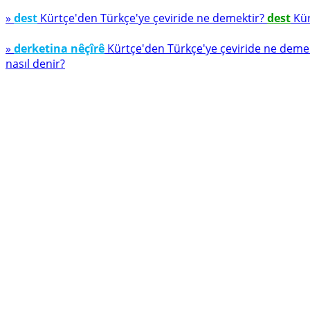
»
dest
Kürtçe'den Türkçe'ye çeviride ne demektir?
dest
Kür
»
derketina nêçîrê
Kürtçe'den Türkçe'ye çeviride ne deme
nasıl denir?