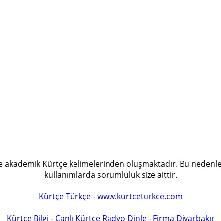
 ve akademik Kürtçe kelimelerinden oluşmaktadır. Bu nedenle
kullanımlarda sorumluluk size aittir.
Kürtçe Türkçe - www.kurtceturkce.com
Kürtçe Bilgi
-
Canlı Kürtçe Radyo Dinle
-
Firma Diyarbakır