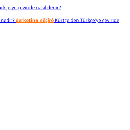
kçe'ye çeviride nasıl denir?
 nedir?
derketina nêçîrê
Kürtçe'den Türkçe'ye çeviride