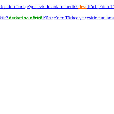
tçe'den Türkçe'ye çeviride anlamı nedir?
dest
Kürtçe'den Tür
ktir?
derketina nêçîrê
Kürtçe'den Türkçe'ye çeviride anlamı