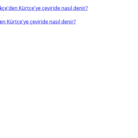
çe'den Kürtçe'ye çeviride nasıl denir?
n Kürtçe'ye çeviride nasıl denir?