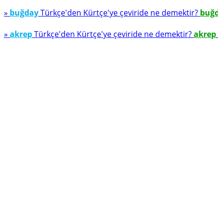
»
buğday
Türkçe'den Kürtçe'ye çeviride ne demektir?
buğ
»
akrep
Türkçe'den Kürtçe'ye çeviride ne demektir?
akrep