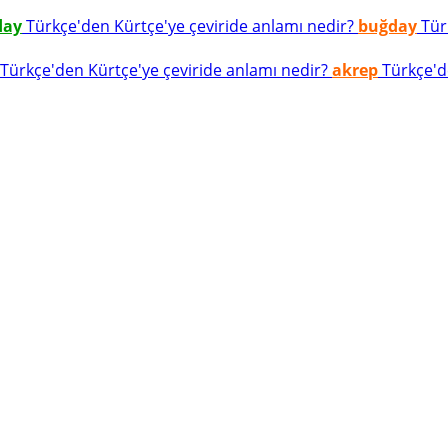
day
Türkçe'den Kürtçe'ye çeviride anlamı nedir?
buğday
Türk
Türkçe'den Kürtçe'ye çeviride anlamı nedir?
akrep
Türkçe'de