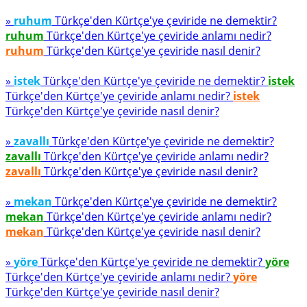
»
ruhum
Türkçe'den Kürtçe'ye çeviride ne demektir?
ruhum
Türkçe'den Kürtçe'ye çeviride anlamı nedir?
ruhum
Türkçe'den Kürtçe'ye çeviride nasıl denir?
»
istek
Türkçe'den Kürtçe'ye çeviride ne demektir?
istek
Türkçe'den Kürtçe'ye çeviride anlamı nedir?
istek
Türkçe'den Kürtçe'ye çeviride nasıl denir?
»
zavallı
Türkçe'den Kürtçe'ye çeviride ne demektir?
zavallı
Türkçe'den Kürtçe'ye çeviride anlamı nedir?
zavallı
Türkçe'den Kürtçe'ye çeviride nasıl denir?
»
mekan
Türkçe'den Kürtçe'ye çeviride ne demektir?
mekan
Türkçe'den Kürtçe'ye çeviride anlamı nedir?
mekan
Türkçe'den Kürtçe'ye çeviride nasıl denir?
»
yöre
Türkçe'den Kürtçe'ye çeviride ne demektir?
yöre
Türkçe'den Kürtçe'ye çeviride anlamı nedir?
yöre
Türkçe'den Kürtçe'ye çeviride nasıl denir?