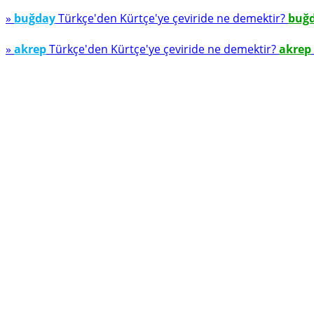
»
buğday
Türkçe'den Kürtçe'ye çeviride ne demektir?
buğ
»
akrep
Türkçe'den Kürtçe'ye çeviride ne demektir?
akrep