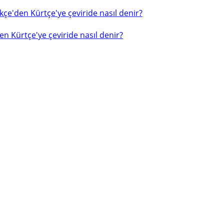
çe'den Kürtçe'ye çeviride nasıl denir?
n Kürtçe'ye çeviride nasıl denir?