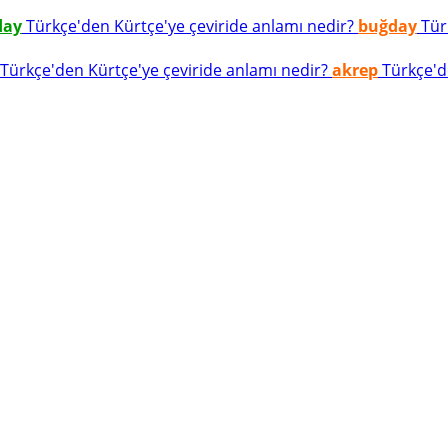
day
Türkçe'den Kürtçe'ye çeviride anlamı nedir?
buğday
Türk
Türkçe'den Kürtçe'ye çeviride anlamı nedir?
akrep
Türkçe'de