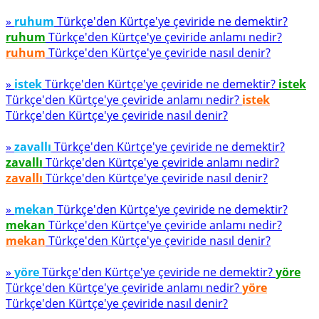
»
ruhum
Türkçe'den Kürtçe'ye çeviride ne demektir?
ruhum
Türkçe'den Kürtçe'ye çeviride anlamı nedir?
ruhum
Türkçe'den Kürtçe'ye çeviride nasıl denir?
»
istek
Türkçe'den Kürtçe'ye çeviride ne demektir?
istek
Türkçe'den Kürtçe'ye çeviride anlamı nedir?
istek
Türkçe'den Kürtçe'ye çeviride nasıl denir?
»
zavallı
Türkçe'den Kürtçe'ye çeviride ne demektir?
zavallı
Türkçe'den Kürtçe'ye çeviride anlamı nedir?
zavallı
Türkçe'den Kürtçe'ye çeviride nasıl denir?
»
mekan
Türkçe'den Kürtçe'ye çeviride ne demektir?
mekan
Türkçe'den Kürtçe'ye çeviride anlamı nedir?
mekan
Türkçe'den Kürtçe'ye çeviride nasıl denir?
»
yöre
Türkçe'den Kürtçe'ye çeviride ne demektir?
yöre
Türkçe'den Kürtçe'ye çeviride anlamı nedir?
yöre
Türkçe'den Kürtçe'ye çeviride nasıl denir?