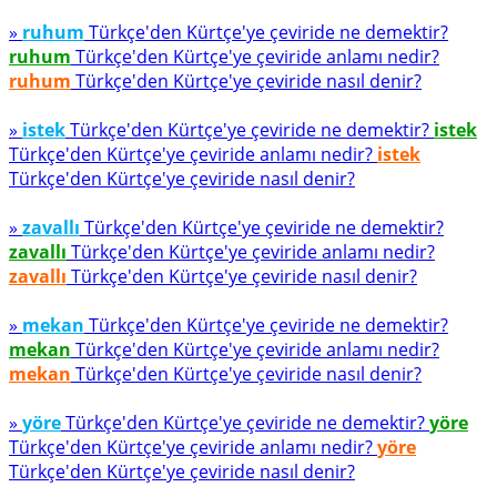
»
ruhum
Türkçe'den Kürtçe'ye çeviride ne demektir?
ruhum
Türkçe'den Kürtçe'ye çeviride anlamı nedir?
ruhum
Türkçe'den Kürtçe'ye çeviride nasıl denir?
»
istek
Türkçe'den Kürtçe'ye çeviride ne demektir?
istek
Türkçe'den Kürtçe'ye çeviride anlamı nedir?
istek
Türkçe'den Kürtçe'ye çeviride nasıl denir?
»
zavallı
Türkçe'den Kürtçe'ye çeviride ne demektir?
zavallı
Türkçe'den Kürtçe'ye çeviride anlamı nedir?
zavallı
Türkçe'den Kürtçe'ye çeviride nasıl denir?
»
mekan
Türkçe'den Kürtçe'ye çeviride ne demektir?
mekan
Türkçe'den Kürtçe'ye çeviride anlamı nedir?
mekan
Türkçe'den Kürtçe'ye çeviride nasıl denir?
»
yöre
Türkçe'den Kürtçe'ye çeviride ne demektir?
yöre
Türkçe'den Kürtçe'ye çeviride anlamı nedir?
yöre
Türkçe'den Kürtçe'ye çeviride nasıl denir?