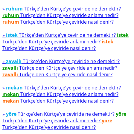
»
ruhum
Türkçe'den Kürtçe'ye çeviride ne demektir?
ruhum
Türkçe'den Kürtçe'ye çeviride anlamı nedir?
ruhum
Türkçe'den Kürtçe'ye çeviride nasıl denir?
»
istek
Türkçe'den Kürtçe'ye çeviride ne demektir?
istek
Türkçe'den Kürtçe'ye çeviride anlamı nedir?
istek
Türkçe'den Kürtçe'ye çeviride nasıl denir?
»
zavallı
Türkçe'den Kürtçe'ye çeviride ne demektir?
zavallı
Türkçe'den Kürtçe'ye çeviride anlamı nedir?
zavallı
Türkçe'den Kürtçe'ye çeviride nasıl denir?
»
mekan
Türkçe'den Kürtçe'ye çeviride ne demektir?
mekan
Türkçe'den Kürtçe'ye çeviride anlamı nedir?
mekan
Türkçe'den Kürtçe'ye çeviride nasıl denir?
»
yöre
Türkçe'den Kürtçe'ye çeviride ne demektir?
yöre
Türkçe'den Kürtçe'ye çeviride anlamı nedir?
yöre
Türkçe'den Kürtçe'ye çeviride nasıl denir?