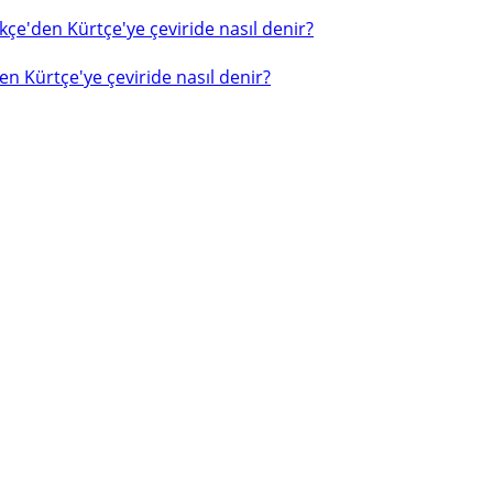
çe'den Kürtçe'ye çeviride nasıl denir?
n Kürtçe'ye çeviride nasıl denir?