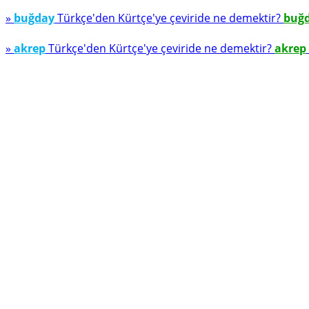
»
buğday
Türkçe'den Kürtçe'ye çeviride ne demektir?
buğ
»
akrep
Türkçe'den Kürtçe'ye çeviride ne demektir?
akrep