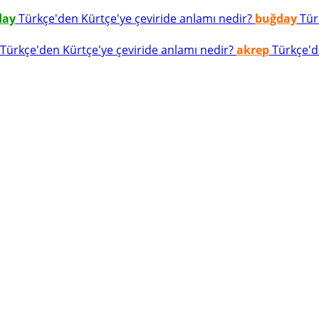
day
Türkçe'den Kürtçe'ye çeviride anlamı nedir?
buğday
Türk
Türkçe'den Kürtçe'ye çeviride anlamı nedir?
akrep
Türkçe'de