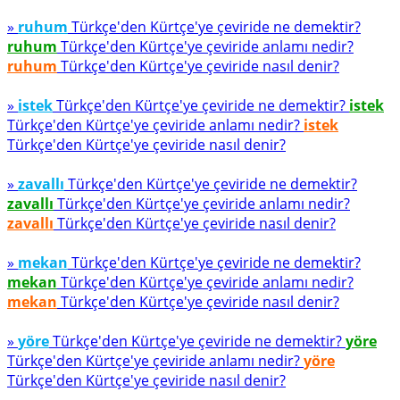
»
ruhum
Türkçe'den Kürtçe'ye çeviride ne demektir?
ruhum
Türkçe'den Kürtçe'ye çeviride anlamı nedir?
ruhum
Türkçe'den Kürtçe'ye çeviride nasıl denir?
»
istek
Türkçe'den Kürtçe'ye çeviride ne demektir?
istek
Türkçe'den Kürtçe'ye çeviride anlamı nedir?
istek
Türkçe'den Kürtçe'ye çeviride nasıl denir?
»
zavallı
Türkçe'den Kürtçe'ye çeviride ne demektir?
zavallı
Türkçe'den Kürtçe'ye çeviride anlamı nedir?
zavallı
Türkçe'den Kürtçe'ye çeviride nasıl denir?
»
mekan
Türkçe'den Kürtçe'ye çeviride ne demektir?
mekan
Türkçe'den Kürtçe'ye çeviride anlamı nedir?
mekan
Türkçe'den Kürtçe'ye çeviride nasıl denir?
»
yöre
Türkçe'den Kürtçe'ye çeviride ne demektir?
yöre
Türkçe'den Kürtçe'ye çeviride anlamı nedir?
yöre
Türkçe'den Kürtçe'ye çeviride nasıl denir?