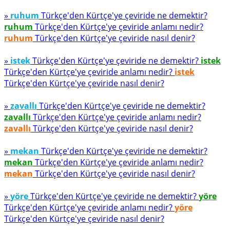
»
ruhum
Türkçe'den Kürtçe'ye çeviride ne demektir?
ruhum
Türkçe'den Kürtçe'ye çeviride anlamı nedir?
ruhum
Türkçe'den Kürtçe'ye çeviride nasıl denir?
»
istek
Türkçe'den Kürtçe'ye çeviride ne demektir?
istek
Türkçe'den Kürtçe'ye çeviride anlamı nedir?
istek
Türkçe'den Kürtçe'ye çeviride nasıl denir?
»
zavallı
Türkçe'den Kürtçe'ye çeviride ne demektir?
zavallı
Türkçe'den Kürtçe'ye çeviride anlamı nedir?
zavallı
Türkçe'den Kürtçe'ye çeviride nasıl denir?
»
mekan
Türkçe'den Kürtçe'ye çeviride ne demektir?
mekan
Türkçe'den Kürtçe'ye çeviride anlamı nedir?
mekan
Türkçe'den Kürtçe'ye çeviride nasıl denir?
»
yöre
Türkçe'den Kürtçe'ye çeviride ne demektir?
yöre
Türkçe'den Kürtçe'ye çeviride anlamı nedir?
yöre
Türkçe'den Kürtçe'ye çeviride nasıl denir?