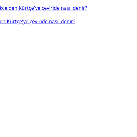
çe'den Kürtçe'ye çeviride nasıl denir?
n Kürtçe'ye çeviride nasıl denir?