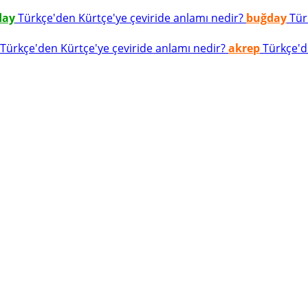
day
Türkçe'den Kürtçe'ye çeviride anlamı nedir?
buğday
Türk
Türkçe'den Kürtçe'ye çeviride anlamı nedir?
akrep
Türkçe'de