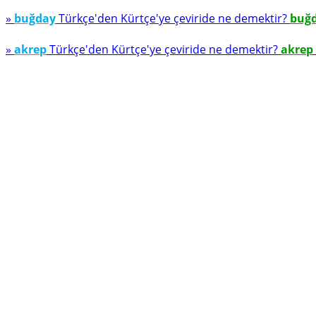
»
buğday
Türkçe'den Kürtçe'ye çeviride ne demektir?
buğ
»
akrep
Türkçe'den Kürtçe'ye çeviride ne demektir?
akrep