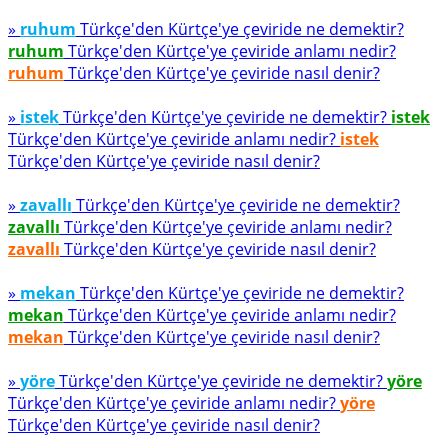
»
ruhum
Türkçe'den Kürtçe'ye çeviride ne demektir?
ruhum
Türkçe'den Kürtçe'ye çeviride anlamı nedir?
ruhum
Türkçe'den Kürtçe'ye çeviride nasıl denir?
»
istek
Türkçe'den Kürtçe'ye çeviride ne demektir?
istek
Türkçe'den Kürtçe'ye çeviride anlamı nedir?
istek
Türkçe'den Kürtçe'ye çeviride nasıl denir?
»
zavallı
Türkçe'den Kürtçe'ye çeviride ne demektir?
zavallı
Türkçe'den Kürtçe'ye çeviride anlamı nedir?
zavallı
Türkçe'den Kürtçe'ye çeviride nasıl denir?
»
mekan
Türkçe'den Kürtçe'ye çeviride ne demektir?
mekan
Türkçe'den Kürtçe'ye çeviride anlamı nedir?
mekan
Türkçe'den Kürtçe'ye çeviride nasıl denir?
»
yöre
Türkçe'den Kürtçe'ye çeviride ne demektir?
yöre
Türkçe'den Kürtçe'ye çeviride anlamı nedir?
yöre
Türkçe'den Kürtçe'ye çeviride nasıl denir?