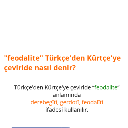
"feodalite" Türkçe'den Kürtçe'ye
çeviride nasıl denir?
Türkçe'den Kürtçe'ye çeviride “
feodalite
”
anlamında
derebegîtî, gerdotî, feodalîtî
ifadesi kullanılır.