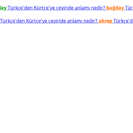
day
Türkçe'den Kürtçe'ye çeviride anlamı nedir?
buğday
Türk
Türkçe'den Kürtçe'ye çeviride anlamı nedir?
akrep
Türkçe'de