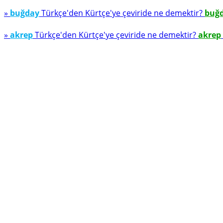
»
buğday
Türkçe'den Kürtçe'ye çeviride ne demektir?
buğ
»
akrep
Türkçe'den Kürtçe'ye çeviride ne demektir?
akrep