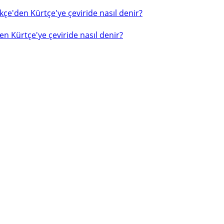
çe'den Kürtçe'ye çeviride nasıl denir?
n Kürtçe'ye çeviride nasıl denir?