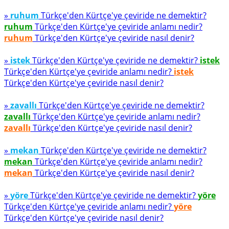
»
ruhum
Türkçe'den Kürtçe'ye çeviride ne demektir?
ruhum
Türkçe'den Kürtçe'ye çeviride anlamı nedir?
ruhum
Türkçe'den Kürtçe'ye çeviride nasıl denir?
»
istek
Türkçe'den Kürtçe'ye çeviride ne demektir?
istek
Türkçe'den Kürtçe'ye çeviride anlamı nedir?
istek
Türkçe'den Kürtçe'ye çeviride nasıl denir?
»
zavallı
Türkçe'den Kürtçe'ye çeviride ne demektir?
zavallı
Türkçe'den Kürtçe'ye çeviride anlamı nedir?
zavallı
Türkçe'den Kürtçe'ye çeviride nasıl denir?
»
mekan
Türkçe'den Kürtçe'ye çeviride ne demektir?
mekan
Türkçe'den Kürtçe'ye çeviride anlamı nedir?
mekan
Türkçe'den Kürtçe'ye çeviride nasıl denir?
»
yöre
Türkçe'den Kürtçe'ye çeviride ne demektir?
yöre
Türkçe'den Kürtçe'ye çeviride anlamı nedir?
yöre
Türkçe'den Kürtçe'ye çeviride nasıl denir?