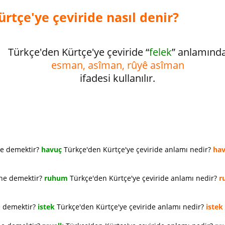
rtçe'ye çeviride nasıl denir?
Türkçe'den Kürtçe'ye çeviride “
felek
” anlamınd
esman, asîman, rûyê asîman
ifadesi kullanılır.
ne demektir?
havuç
Türkçe'den Kürtçe'ye çeviride anlamı nedir?
ha
 ne demektir?
ruhum
Türkçe'den Kürtçe'ye çeviride anlamı nedir?
r
e demektir?
istek
Türkçe'den Kürtçe'ye çeviride anlamı nedir?
istek