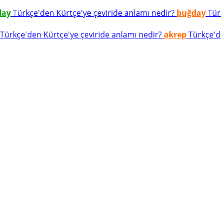
day
Türkçe'den Kürtçe'ye çeviride anlamı nedir?
buğday
Türk
Türkçe'den Kürtçe'ye çeviride anlamı nedir?
akrep
Türkçe'de