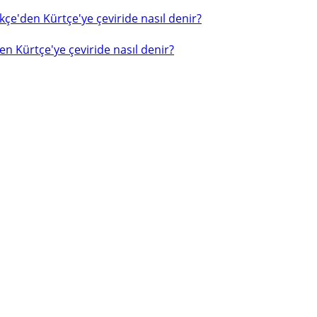
çe'den Kürtçe'ye çeviride nasıl denir?
n Kürtçe'ye çeviride nasıl denir?