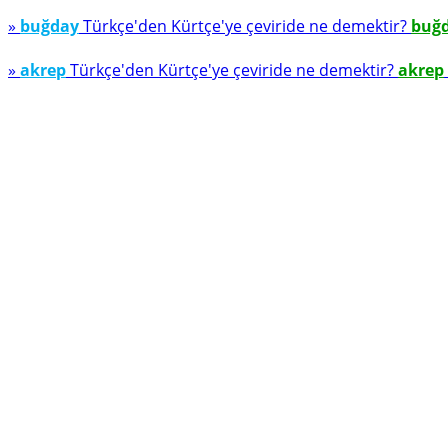
»
buğday
Türkçe'den Kürtçe'ye çeviride ne demektir?
buğ
»
akrep
Türkçe'den Kürtçe'ye çeviride ne demektir?
akrep