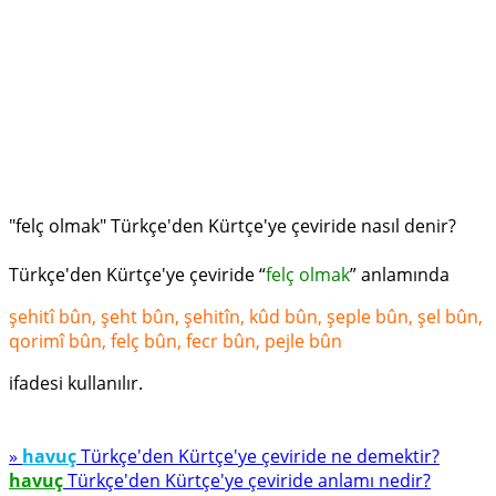
"felç olmak" Türkçe'den Kürtçe'ye çeviride nasıl denir?
Türkçe'den Kürtçe'ye çeviride “
felç olmak
” anlamında
şehitî bûn, şeht bûn, şehitîn, kûd bûn, şeple bûn, şel bûn,
qorimî bûn, felç bûn, fecr bûn, pej­le bûn
ifadesi kullanılır.
»
havuç
Türkçe'den Kürtçe'ye çeviride ne demektir?
havuç
Türkçe'den Kürtçe'ye çeviride anlamı nedir?