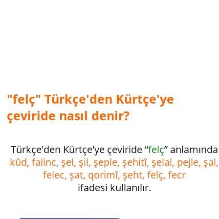
"felç" Türkçe'den Kürtçe'ye
çeviride nasıl denir?
Türkçe'den Kürtçe'ye çeviride “
felç
” anlamında
kûd, falinc, şel, şil, şeple, şehitî, şelal, pejle, şal,
felec, şat, qorimî, şeht, felç, fecr
ifadesi kullanılır.