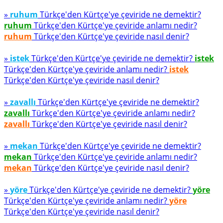
»
ruhum
Türkçe'den Kürtçe'ye çeviride ne demektir?
ruhum
Türkçe'den Kürtçe'ye çeviride anlamı nedir?
ruhum
Türkçe'den Kürtçe'ye çeviride nasıl denir?
»
istek
Türkçe'den Kürtçe'ye çeviride ne demektir?
istek
Türkçe'den Kürtçe'ye çeviride anlamı nedir?
istek
Türkçe'den Kürtçe'ye çeviride nasıl denir?
»
zavallı
Türkçe'den Kürtçe'ye çeviride ne demektir?
zavallı
Türkçe'den Kürtçe'ye çeviride anlamı nedir?
zavallı
Türkçe'den Kürtçe'ye çeviride nasıl denir?
»
mekan
Türkçe'den Kürtçe'ye çeviride ne demektir?
mekan
Türkçe'den Kürtçe'ye çeviride anlamı nedir?
mekan
Türkçe'den Kürtçe'ye çeviride nasıl denir?
»
yöre
Türkçe'den Kürtçe'ye çeviride ne demektir?
yöre
Türkçe'den Kürtçe'ye çeviride anlamı nedir?
yöre
Türkçe'den Kürtçe'ye çeviride nasıl denir?