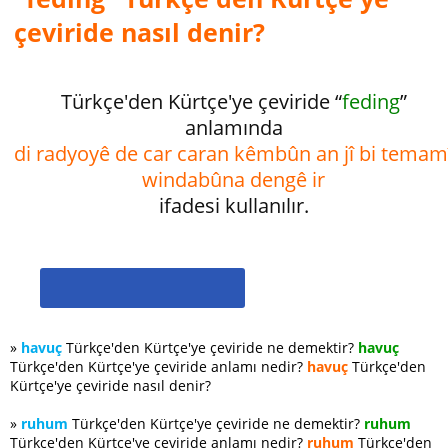
çeviride nasıl denir?
Türkçe'den Kürtçe'ye çeviride “
feding
”
anlamında
di radyoyê de car caran kêmbûn an jî bi temam
windabûna dengê ir
ifadesi kullanılır.
»
havuç
Türkçe'den Kürtçe'ye çeviride ne demektir?
havuç
Türkçe'den Kürtçe'ye çeviride anlamı nedir?
havuç
Türkçe'den
Kürtçe'ye çeviride nasıl denir?
»
ruhum
Türkçe'den Kürtçe'ye çeviride ne demektir?
ruhum
Türkçe'den Kürtçe'ye çeviride anlamı nedir?
ruhum
Türkçe'den