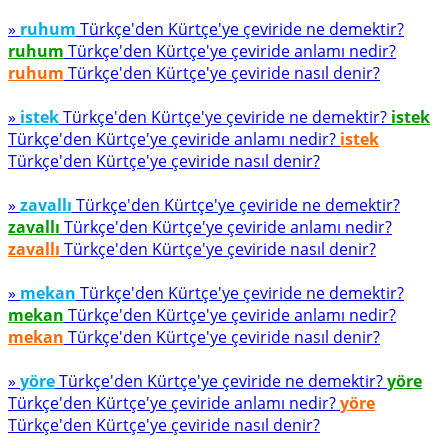
»
ruhum
Türkçe'den Kürtçe'ye çeviride ne demektir?
ruhum
Türkçe'den Kürtçe'ye çeviride anlamı nedir?
ruhum
Türkçe'den Kürtçe'ye çeviride nasıl denir?
»
istek
Türkçe'den Kürtçe'ye çeviride ne demektir?
istek
Türkçe'den Kürtçe'ye çeviride anlamı nedir?
istek
Türkçe'den Kürtçe'ye çeviride nasıl denir?
»
zavallı
Türkçe'den Kürtçe'ye çeviride ne demektir?
zavallı
Türkçe'den Kürtçe'ye çeviride anlamı nedir?
zavallı
Türkçe'den Kürtçe'ye çeviride nasıl denir?
»
mekan
Türkçe'den Kürtçe'ye çeviride ne demektir?
mekan
Türkçe'den Kürtçe'ye çeviride anlamı nedir?
mekan
Türkçe'den Kürtçe'ye çeviride nasıl denir?
»
yöre
Türkçe'den Kürtçe'ye çeviride ne demektir?
yöre
Türkçe'den Kürtçe'ye çeviride anlamı nedir?
yöre
Türkçe'den Kürtçe'ye çeviride nasıl denir?