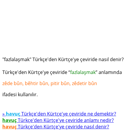
"fazlalaşmak" Türkçe'den Kürtçe'ye çeviride nasıl denir?
Türkçe'den Kürtçe'ye çeviride “
fazlalaşmak
” anlamında
zêde bûn, bêhtir bûn, pitir bûn, zêdetir bûn
ifadesi kullanılır.
»
havuç
Türkçe'den Kürtçe'ye çeviride ne demektir?
havuç
Türkçe'den Kürtçe'ye çeviride anlamı nedir?
havuç
Türkçe'den Kürtçe'ye çeviride nasıl denir?