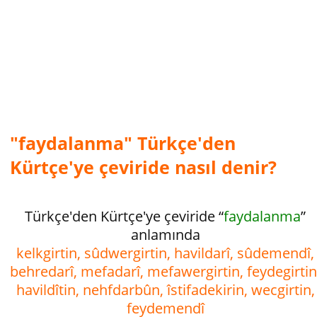
"faydalanma" Türkçe'den
Kürtçe'ye çeviride nasıl denir?
Türkçe'den Kürtçe'ye çeviride “
faydalanma
”
anlamında
kelkgirtin, sûdwergirtin, havildarî, sûdemendî,
behredarî, mefadarî, mefawergirtin, feydegirtin
havildîtin, nehfdarbûn, îstifadekirin, wecgirtin,
feydemendî