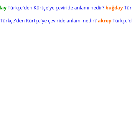
day
Türkçe'den Kürtçe'ye çeviride anlamı nedir?
buğday
Türk
Türkçe'den Kürtçe'ye çeviride anlamı nedir?
akrep
Türkçe'de