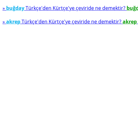
»
buğday
Türkçe'den Kürtçe'ye çeviride ne demektir?
buğ
»
akrep
Türkçe'den Kürtçe'ye çeviride ne demektir?
akrep