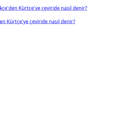
çe'den Kürtçe'ye çeviride nasıl denir?
n Kürtçe'ye çeviride nasıl denir?