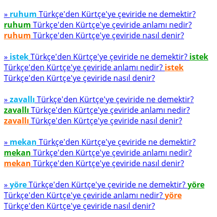
»
ruhum
Türkçe'den Kürtçe'ye çeviride ne demektir?
ruhum
Türkçe'den Kürtçe'ye çeviride anlamı nedir?
ruhum
Türkçe'den Kürtçe'ye çeviride nasıl denir?
»
istek
Türkçe'den Kürtçe'ye çeviride ne demektir?
istek
Türkçe'den Kürtçe'ye çeviride anlamı nedir?
istek
Türkçe'den Kürtçe'ye çeviride nasıl denir?
»
zavallı
Türkçe'den Kürtçe'ye çeviride ne demektir?
zavallı
Türkçe'den Kürtçe'ye çeviride anlamı nedir?
zavallı
Türkçe'den Kürtçe'ye çeviride nasıl denir?
»
mekan
Türkçe'den Kürtçe'ye çeviride ne demektir?
mekan
Türkçe'den Kürtçe'ye çeviride anlamı nedir?
mekan
Türkçe'den Kürtçe'ye çeviride nasıl denir?
»
yöre
Türkçe'den Kürtçe'ye çeviride ne demektir?
yöre
Türkçe'den Kürtçe'ye çeviride anlamı nedir?
yöre
Türkçe'den Kürtçe'ye çeviride nasıl denir?