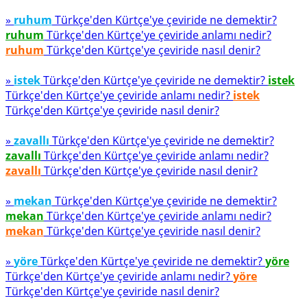
»
ruhum
Türkçe'den Kürtçe'ye çeviride ne demektir?
ruhum
Türkçe'den Kürtçe'ye çeviride anlamı nedir?
ruhum
Türkçe'den Kürtçe'ye çeviride nasıl denir?
»
istek
Türkçe'den Kürtçe'ye çeviride ne demektir?
istek
Türkçe'den Kürtçe'ye çeviride anlamı nedir?
istek
Türkçe'den Kürtçe'ye çeviride nasıl denir?
»
zavallı
Türkçe'den Kürtçe'ye çeviride ne demektir?
zavallı
Türkçe'den Kürtçe'ye çeviride anlamı nedir?
zavallı
Türkçe'den Kürtçe'ye çeviride nasıl denir?
»
mekan
Türkçe'den Kürtçe'ye çeviride ne demektir?
mekan
Türkçe'den Kürtçe'ye çeviride anlamı nedir?
mekan
Türkçe'den Kürtçe'ye çeviride nasıl denir?
»
yöre
Türkçe'den Kürtçe'ye çeviride ne demektir?
yöre
Türkçe'den Kürtçe'ye çeviride anlamı nedir?
yöre
Türkçe'den Kürtçe'ye çeviride nasıl denir?