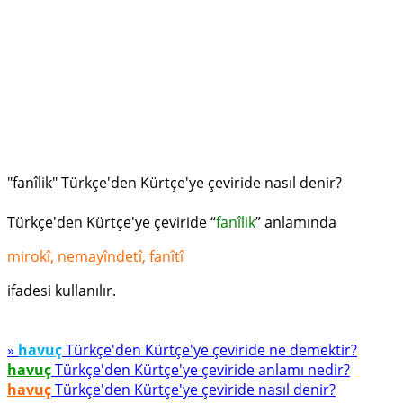
"fanîlik" Türkçe'den Kürtçe'ye çeviride nasıl denir?
Türkçe'den Kürtçe'ye çeviride “
fanîlik
” anlamında
mirokî, nemayîndetî, fanîtî
ifadesi kullanılır.
»
havuç
Türkçe'den Kürtçe'ye çeviride ne demektir?
havuç
Türkçe'den Kürtçe'ye çeviride anlamı nedir?
havuç
Türkçe'den Kürtçe'ye çeviride nasıl denir?