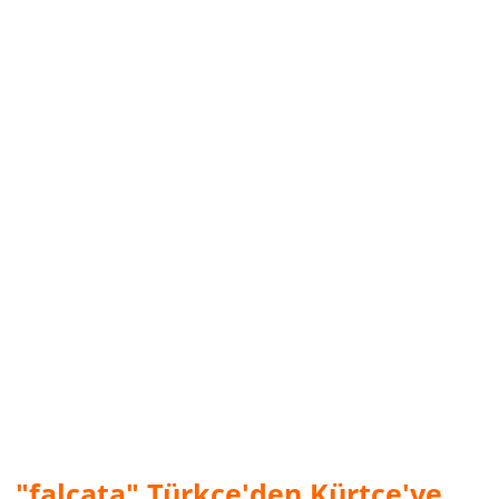
"falçata" Türkçe'den Kürtçe'ye