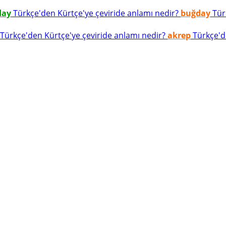
day
Türkçe'den Kürtçe'ye çeviride anlamı nedir?
buğday
Türk
Türkçe'den Kürtçe'ye çeviride anlamı nedir?
akrep
Türkçe'de