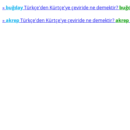
»
buğday
Türkçe'den Kürtçe'ye çeviride ne demektir?
buğ
»
akrep
Türkçe'den Kürtçe'ye çeviride ne demektir?
akrep