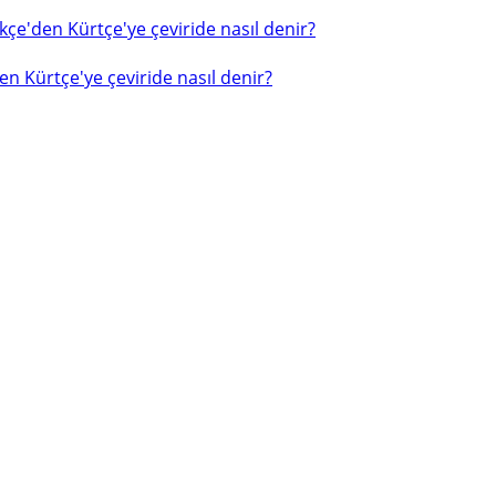
çe'den Kürtçe'ye çeviride nasıl denir?
n Kürtçe'ye çeviride nasıl denir?