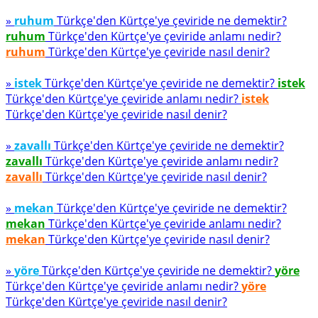
»
ruhum
Türkçe'den Kürtçe'ye çeviride ne demektir?
ruhum
Türkçe'den Kürtçe'ye çeviride anlamı nedir?
ruhum
Türkçe'den Kürtçe'ye çeviride nasıl denir?
»
istek
Türkçe'den Kürtçe'ye çeviride ne demektir?
istek
Türkçe'den Kürtçe'ye çeviride anlamı nedir?
istek
Türkçe'den Kürtçe'ye çeviride nasıl denir?
»
zavallı
Türkçe'den Kürtçe'ye çeviride ne demektir?
zavallı
Türkçe'den Kürtçe'ye çeviride anlamı nedir?
zavallı
Türkçe'den Kürtçe'ye çeviride nasıl denir?
»
mekan
Türkçe'den Kürtçe'ye çeviride ne demektir?
mekan
Türkçe'den Kürtçe'ye çeviride anlamı nedir?
mekan
Türkçe'den Kürtçe'ye çeviride nasıl denir?
»
yöre
Türkçe'den Kürtçe'ye çeviride ne demektir?
yöre
Türkçe'den Kürtçe'ye çeviride anlamı nedir?
yöre
Türkçe'den Kürtçe'ye çeviride nasıl denir?