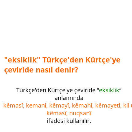
"eksiklik" Türkçe'den Kürtçe'ye
çeviride nasıl denir?
Türkçe'den Kürtçe'ye çeviride “
eksiklik
”
anlamında
kêmasî, kemani, kêmayî, kêmahî, kêmayetî, kil 
kêmasî, nuqsanî
ifadesi kullanılır.