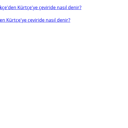
çe'den Kürtçe'ye çeviride nasıl denir?
n Kürtçe'ye çeviride nasıl denir?