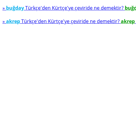
»
buğday
Türkçe'den Kürtçe'ye çeviride ne demektir?
buğ
»
akrep
Türkçe'den Kürtçe'ye çeviride ne demektir?
akrep