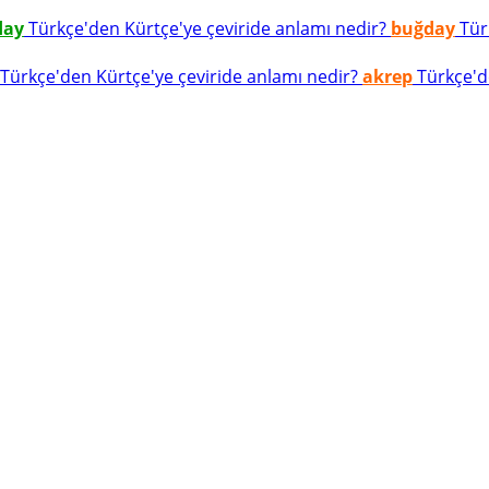
day
Türkçe'den Kürtçe'ye çeviride anlamı nedir?
buğday
Türk
Türkçe'den Kürtçe'ye çeviride anlamı nedir?
akrep
Türkçe'de