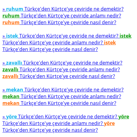
»
ruhum
Türkçe'den Kürtçe'ye çeviride ne demektir?
ruhum
Türkçe'den Kürtçe'ye çeviride anlamı nedir?
ruhum
Türkçe'den Kürtçe'ye çeviride nasıl denir?
»
istek
Türkçe'den Kürtçe'ye çeviride ne demektir?
istek
Türkçe'den Kürtçe'ye çeviride anlamı nedir?
istek
Türkçe'den Kürtçe'ye çeviride nasıl denir?
»
zavallı
Türkçe'den Kürtçe'ye çeviride ne demektir?
zavallı
Türkçe'den Kürtçe'ye çeviride anlamı nedir?
zavallı
Türkçe'den Kürtçe'ye çeviride nasıl denir?
»
mekan
Türkçe'den Kürtçe'ye çeviride ne demektir?
mekan
Türkçe'den Kürtçe'ye çeviride anlamı nedir?
mekan
Türkçe'den Kürtçe'ye çeviride nasıl denir?
»
yöre
Türkçe'den Kürtçe'ye çeviride ne demektir?
yöre
Türkçe'den Kürtçe'ye çeviride anlamı nedir?
yöre
Türkçe'den Kürtçe'ye çeviride nasıl denir?