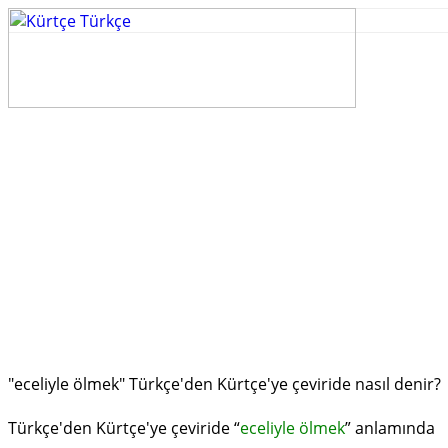
"eceliyle öl­mek" Türkçe'den Kürtçe'ye çeviride nasıl denir?
Türkçe'den Kürtçe'ye çeviride “
eceliyle öl­mek
” anlamında