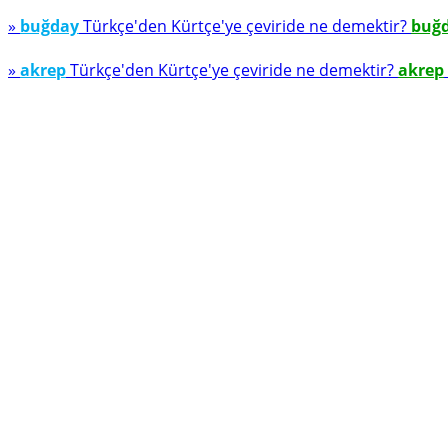
»
buğday
Türkçe'den Kürtçe'ye çeviride ne demektir?
buğ
»
akrep
Türkçe'den Kürtçe'ye çeviride ne demektir?
akrep