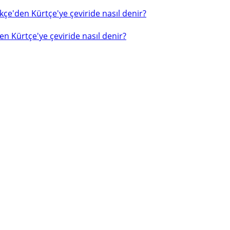
çe'den Kürtçe'ye çeviride nasıl denir?
n Kürtçe'ye çeviride nasıl denir?