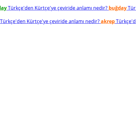
day
Türkçe'den Kürtçe'ye çeviride anlamı nedir?
buğday
Türk
Türkçe'den Kürtçe'ye çeviride anlamı nedir?
akrep
Türkçe'de