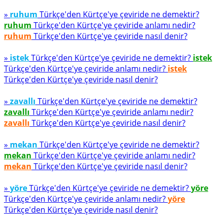
»
ruhum
Türkçe'den Kürtçe'ye çeviride ne demektir?
ruhum
Türkçe'den Kürtçe'ye çeviride anlamı nedir?
ruhum
Türkçe'den Kürtçe'ye çeviride nasıl denir?
»
istek
Türkçe'den Kürtçe'ye çeviride ne demektir?
istek
Türkçe'den Kürtçe'ye çeviride anlamı nedir?
istek
Türkçe'den Kürtçe'ye çeviride nasıl denir?
»
zavallı
Türkçe'den Kürtçe'ye çeviride ne demektir?
zavallı
Türkçe'den Kürtçe'ye çeviride anlamı nedir?
zavallı
Türkçe'den Kürtçe'ye çeviride nasıl denir?
»
mekan
Türkçe'den Kürtçe'ye çeviride ne demektir?
mekan
Türkçe'den Kürtçe'ye çeviride anlamı nedir?
mekan
Türkçe'den Kürtçe'ye çeviride nasıl denir?
»
yöre
Türkçe'den Kürtçe'ye çeviride ne demektir?
yöre
Türkçe'den Kürtçe'ye çeviride anlamı nedir?
yöre
Türkçe'den Kürtçe'ye çeviride nasıl denir?