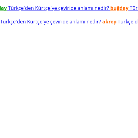
day
Türkçe'den Kürtçe'ye çeviride anlamı nedir?
buğday
Türk
Türkçe'den Kürtçe'ye çeviride anlamı nedir?
akrep
Türkçe'de