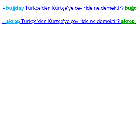
»
buğday
Türkçe'den Kürtçe'ye çeviride ne demektir?
buğ
»
akrep
Türkçe'den Kürtçe'ye çeviride ne demektir?
akrep