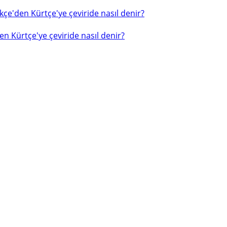
çe'den Kürtçe'ye çeviride nasıl denir?
n Kürtçe'ye çeviride nasıl denir?