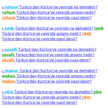
»
ruhum
Türkçe'den Kürtçe'ye çeviride ne demektir?
ruhum
Türkçe'den Kürtçe'ye çeviride anlamı nedir?
ruhum
Türkçe'den Kürtçe'ye çeviride nasıl denir?
»
istek
Türkçe'den Kürtçe'ye çeviride ne demektir?
istek
Türkçe'den Kürtçe'ye çeviride anlamı nedir?
istek
Türkçe'den Kürtçe'ye çeviride nasıl denir?
»
zavallı
Türkçe'den Kürtçe'ye çeviride ne demektir?
zavallı
Türkçe'den Kürtçe'ye çeviride anlamı nedir?
zavallı
Türkçe'den Kürtçe'ye çeviride nasıl denir?
»
mekan
Türkçe'den Kürtçe'ye çeviride ne demektir?
mekan
Türkçe'den Kürtçe'ye çeviride anlamı nedir?
mekan
Türkçe'den Kürtçe'ye çeviride nasıl denir?
»
yöre
Türkçe'den Kürtçe'ye çeviride ne demektir?
yöre
Türkçe'den Kürtçe'ye çeviride anlamı nedir?
yöre
Türkçe'den Kürtçe'ye çeviride nasıl denir?