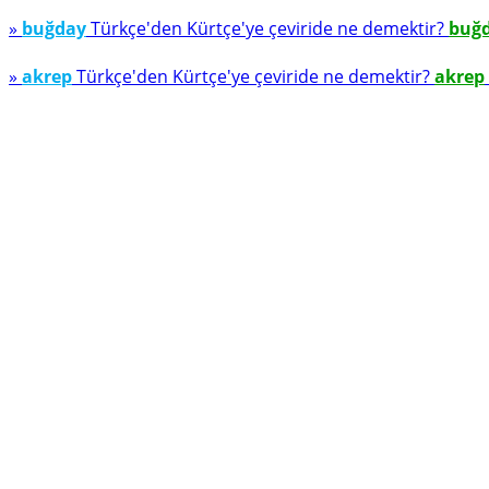
»
buğday
Türkçe'den Kürtçe'ye çeviride ne demektir?
buğ
»
akrep
Türkçe'den Kürtçe'ye çeviride ne demektir?
akrep