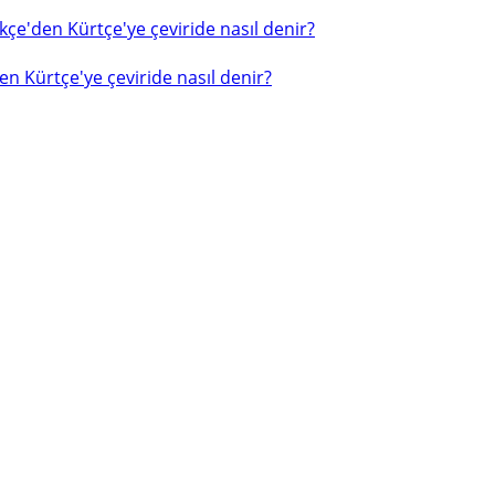
çe'den Kürtçe'ye çeviride nasıl denir?
n Kürtçe'ye çeviride nasıl denir?