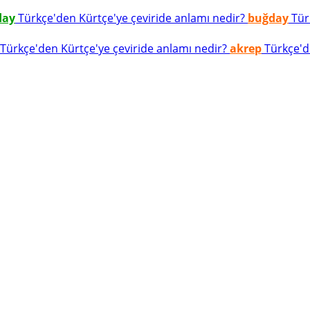
day
Türkçe'den Kürtçe'ye çeviride anlamı nedir?
buğday
Türk
Türkçe'den Kürtçe'ye çeviride anlamı nedir?
akrep
Türkçe'de