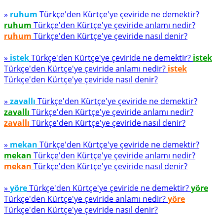
»
ruhum
Türkçe'den Kürtçe'ye çeviride ne demektir?
ruhum
Türkçe'den Kürtçe'ye çeviride anlamı nedir?
ruhum
Türkçe'den Kürtçe'ye çeviride nasıl denir?
»
istek
Türkçe'den Kürtçe'ye çeviride ne demektir?
istek
Türkçe'den Kürtçe'ye çeviride anlamı nedir?
istek
Türkçe'den Kürtçe'ye çeviride nasıl denir?
»
zavallı
Türkçe'den Kürtçe'ye çeviride ne demektir?
zavallı
Türkçe'den Kürtçe'ye çeviride anlamı nedir?
zavallı
Türkçe'den Kürtçe'ye çeviride nasıl denir?
»
mekan
Türkçe'den Kürtçe'ye çeviride ne demektir?
mekan
Türkçe'den Kürtçe'ye çeviride anlamı nedir?
mekan
Türkçe'den Kürtçe'ye çeviride nasıl denir?
»
yöre
Türkçe'den Kürtçe'ye çeviride ne demektir?
yöre
Türkçe'den Kürtçe'ye çeviride anlamı nedir?
yöre
Türkçe'den Kürtçe'ye çeviride nasıl denir?