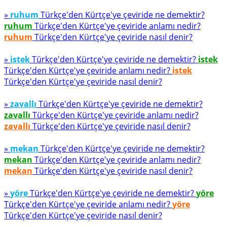
»
ruhum
Türkçe'den Kürtçe'ye çeviride ne demektir?
ruhum
Türkçe'den Kürtçe'ye çeviride anlamı nedir?
ruhum
Türkçe'den Kürtçe'ye çeviride nasıl denir?
»
istek
Türkçe'den Kürtçe'ye çeviride ne demektir?
istek
Türkçe'den Kürtçe'ye çeviride anlamı nedir?
istek
Türkçe'den Kürtçe'ye çeviride nasıl denir?
»
zavallı
Türkçe'den Kürtçe'ye çeviride ne demektir?
zavallı
Türkçe'den Kürtçe'ye çeviride anlamı nedir?
zavallı
Türkçe'den Kürtçe'ye çeviride nasıl denir?
»
mekan
Türkçe'den Kürtçe'ye çeviride ne demektir?
mekan
Türkçe'den Kürtçe'ye çeviride anlamı nedir?
mekan
Türkçe'den Kürtçe'ye çeviride nasıl denir?
»
yöre
Türkçe'den Kürtçe'ye çeviride ne demektir?
yöre
Türkçe'den Kürtçe'ye çeviride anlamı nedir?
yöre
Türkçe'den Kürtçe'ye çeviride nasıl denir?