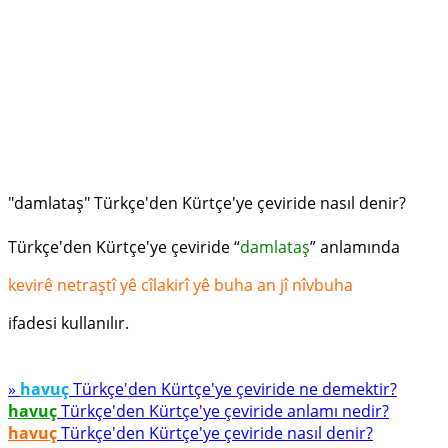
"damlataş" Türkçe'den Kürtçe'ye çeviride nasıl denir?
Türkçe'den Kürtçe'ye çeviride “
damlataş
” anlamında
kevirê netraştî yê cîlakirî yê buha an jî nîvbuha
ifadesi kullanılır.
»
havuç
Türkçe'den Kürtçe'ye çeviride ne demektir?
havuç
Türkçe'den Kürtçe'ye çeviride anlamı nedir?
havuç
Türkçe'den Kürtçe'ye çeviride nasıl denir?