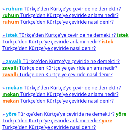
»
ruhum
Türkçe'den Kürtçe'ye çeviride ne demektir?
ruhum
Türkçe'den Kürtçe'ye çeviride anlamı nedir?
ruhum
Türkçe'den Kürtçe'ye çeviride nasıl denir?
»
istek
Türkçe'den Kürtçe'ye çeviride ne demektir?
istek
Türkçe'den Kürtçe'ye çeviride anlamı nedir?
istek
Türkçe'den Kürtçe'ye çeviride nasıl denir?
»
zavallı
Türkçe'den Kürtçe'ye çeviride ne demektir?
zavallı
Türkçe'den Kürtçe'ye çeviride anlamı nedir?
zavallı
Türkçe'den Kürtçe'ye çeviride nasıl denir?
»
mekan
Türkçe'den Kürtçe'ye çeviride ne demektir?
mekan
Türkçe'den Kürtçe'ye çeviride anlamı nedir?
mekan
Türkçe'den Kürtçe'ye çeviride nasıl denir?
»
yöre
Türkçe'den Kürtçe'ye çeviride ne demektir?
yöre
Türkçe'den Kürtçe'ye çeviride anlamı nedir?
yöre
Türkçe'den Kürtçe'ye çeviride nasıl denir?