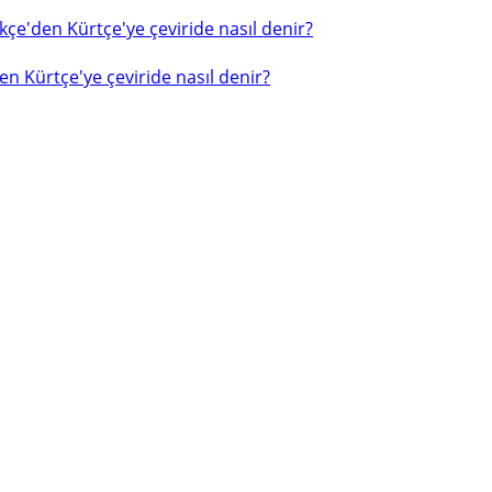
çe'den Kürtçe'ye çeviride nasıl denir?
n Kürtçe'ye çeviride nasıl denir?