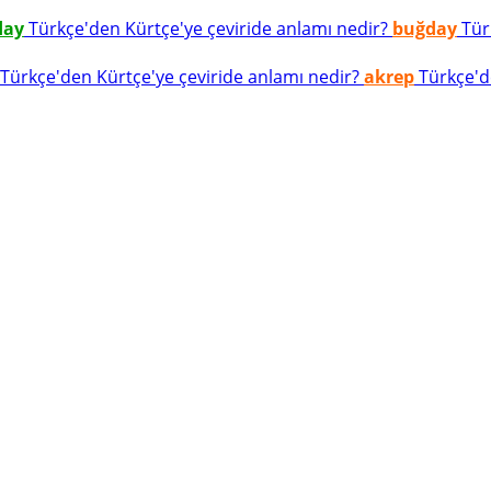
day
Türkçe'den Kürtçe'ye çeviride anlamı nedir?
buğday
Türk
Türkçe'den Kürtçe'ye çeviride anlamı nedir?
akrep
Türkçe'de