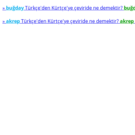
»
buğday
Türkçe'den Kürtçe'ye çeviride ne demektir?
buğ
»
akrep
Türkçe'den Kürtçe'ye çeviride ne demektir?
akrep