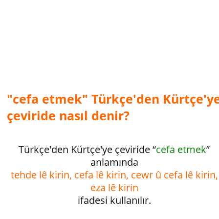
"cefa etmek" Türkçe'den Kürtçe'y
çeviride nasıl denir?
Türkçe'den Kürtçe'ye çeviride “
cefa etmek
”
anlamında
tehde lê kirin, cefa lê kirin, cewr û cefa lê kirin,
eza lê kirin
ifadesi kullanılır.