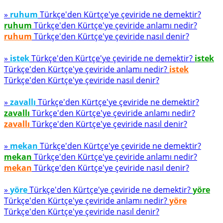
»
ruhum
Türkçe'den Kürtçe'ye çeviride ne demektir?
ruhum
Türkçe'den Kürtçe'ye çeviride anlamı nedir?
ruhum
Türkçe'den Kürtçe'ye çeviride nasıl denir?
»
istek
Türkçe'den Kürtçe'ye çeviride ne demektir?
istek
Türkçe'den Kürtçe'ye çeviride anlamı nedir?
istek
Türkçe'den Kürtçe'ye çeviride nasıl denir?
»
zavallı
Türkçe'den Kürtçe'ye çeviride ne demektir?
zavallı
Türkçe'den Kürtçe'ye çeviride anlamı nedir?
zavallı
Türkçe'den Kürtçe'ye çeviride nasıl denir?
»
mekan
Türkçe'den Kürtçe'ye çeviride ne demektir?
mekan
Türkçe'den Kürtçe'ye çeviride anlamı nedir?
mekan
Türkçe'den Kürtçe'ye çeviride nasıl denir?
»
yöre
Türkçe'den Kürtçe'ye çeviride ne demektir?
yöre
Türkçe'den Kürtçe'ye çeviride anlamı nedir?
yöre
Türkçe'den Kürtçe'ye çeviride nasıl denir?