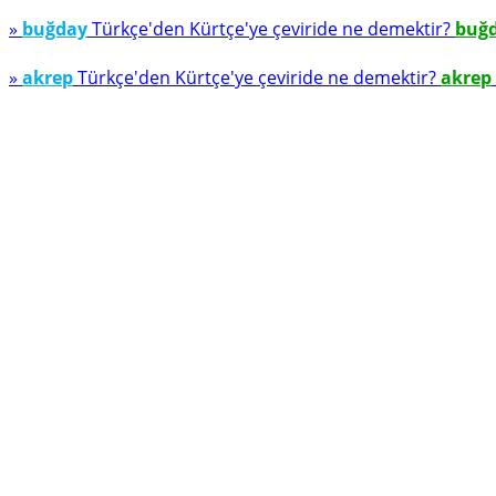
»
buğday
Türkçe'den Kürtçe'ye çeviride ne demektir?
buğ
»
akrep
Türkçe'den Kürtçe'ye çeviride ne demektir?
akrep