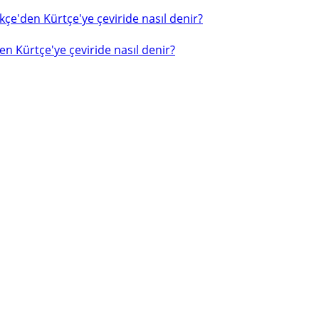
çe'den Kürtçe'ye çeviride nasıl denir?
n Kürtçe'ye çeviride nasıl denir?