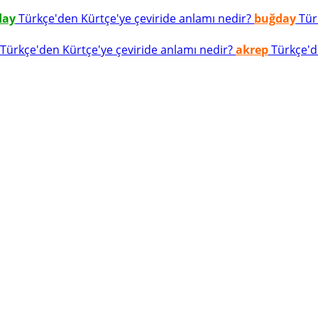
day
Türkçe'den Kürtçe'ye çeviride anlamı nedir?
buğday
Türk
Türkçe'den Kürtçe'ye çeviride anlamı nedir?
akrep
Türkçe'de