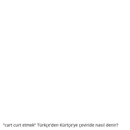
"cart curt et­mek" Türkçe'den Kürtçe'ye çeviride nasıl denir?