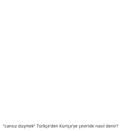
"cansız düş­mek" Türkçe'den Kürtçe'ye çeviride nasıl denir?