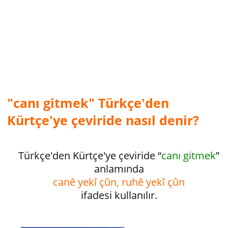
"canı gitmek" Türkçe'den
Kürtçe'ye çeviride nasıl denir?
Türkçe'den Kürtçe'ye çeviride “
canı gitmek
”
anlamında
canê yekî çûn, ruhê ye­kî çûn
ifadesi kullanılır.