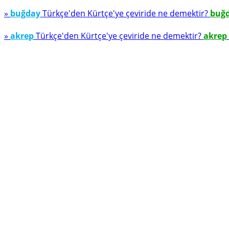
»
buğday
Türkçe'den Kürtçe'ye çeviride ne demektir?
buğ
»
akrep
Türkçe'den Kürtçe'ye çeviride ne demektir?
akrep