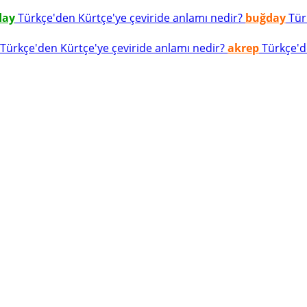
day
Türkçe'den Kürtçe'ye çeviride anlamı nedir?
buğday
Türk
Türkçe'den Kürtçe'ye çeviride anlamı nedir?
akrep
Türkçe'de