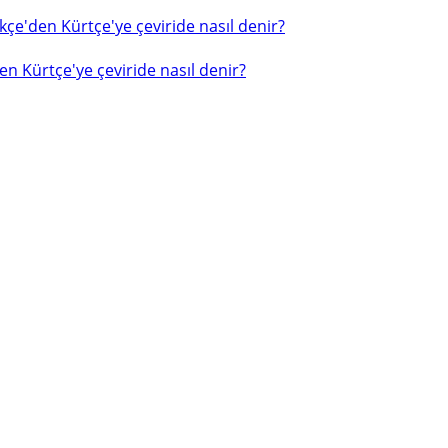
çe'den Kürtçe'ye çeviride nasıl denir?
n Kürtçe'ye çeviride nasıl denir?