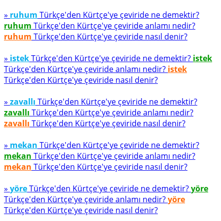
»
ruhum
Türkçe'den Kürtçe'ye çeviride ne demektir?
ruhum
Türkçe'den Kürtçe'ye çeviride anlamı nedir?
ruhum
Türkçe'den Kürtçe'ye çeviride nasıl denir?
»
istek
Türkçe'den Kürtçe'ye çeviride ne demektir?
istek
Türkçe'den Kürtçe'ye çeviride anlamı nedir?
istek
Türkçe'den Kürtçe'ye çeviride nasıl denir?
»
zavallı
Türkçe'den Kürtçe'ye çeviride ne demektir?
zavallı
Türkçe'den Kürtçe'ye çeviride anlamı nedir?
zavallı
Türkçe'den Kürtçe'ye çeviride nasıl denir?
»
mekan
Türkçe'den Kürtçe'ye çeviride ne demektir?
mekan
Türkçe'den Kürtçe'ye çeviride anlamı nedir?
mekan
Türkçe'den Kürtçe'ye çeviride nasıl denir?
»
yöre
Türkçe'den Kürtçe'ye çeviride ne demektir?
yöre
Türkçe'den Kürtçe'ye çeviride anlamı nedir?
yöre
Türkçe'den Kürtçe'ye çeviride nasıl denir?