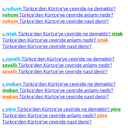
»
ruhum
Türkçe'den Kürtçe'ye çeviride ne demektir?
ruhum
Türkçe'den Kürtçe'ye çeviride anlamı nedir?
ruhum
Türkçe'den Kürtçe'ye çeviride nasıl denir?
»
istek
Türkçe'den Kürtçe'ye çeviride ne demektir?
istek
Türkçe'den Kürtçe'ye çeviride anlamı nedir?
istek
Türkçe'den Kürtçe'ye çeviride nasıl denir?
»
zavallı
Türkçe'den Kürtçe'ye çeviride ne demektir?
zavallı
Türkçe'den Kürtçe'ye çeviride anlamı nedir?
zavallı
Türkçe'den Kürtçe'ye çeviride nasıl denir?
»
mekan
Türkçe'den Kürtçe'ye çeviride ne demektir?
mekan
Türkçe'den Kürtçe'ye çeviride anlamı nedir?
mekan
Türkçe'den Kürtçe'ye çeviride nasıl denir?
»
yöre
Türkçe'den Kürtçe'ye çeviride ne demektir?
yöre
Türkçe'den Kürtçe'ye çeviride anlamı nedir?
yöre
Türkçe'den Kürtçe'ye çeviride nasıl denir?